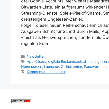
drei Google‑Accounts, vier weitere Mailadres
Bitwarden‑Liste, ein aufgeräumt wirkender 
Streaming‑Dienste, Spiele‑Pile‑of‑Shame, 
dreistelligem Ungelesen‑Zähler.
Folge 1 dieser neuen Reihe schaut ehrlich au
Ausgaben Schritt für Schritt durch Mails,
– nicht als Heilsversprechen, sondern als
digitalen Kram.
Kategorien
Newsletter
Schlagwörter
App-Chaos
,
digitale Bestandsaufnahme
,
digitaler 
Homescreen
,
Launcher
,
Onlinekonten
,
Passwortmana
Kommentar hinterlassen