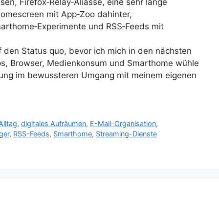
sen, Firefox‑Relay‑Aliasse, eine sehr lange
Homescreen mit App‑Zoo dahinter,
Smarthome‑Experimente und RSS‑Feeds mit
f den Status quo, bevor ich mich in den nächsten
 Apps, Browser, Medienkonsum und Smarthome wühle
 Übung im bewussteren Umgang mit meinem eigenen
Alltag
,
digitales Aufräumen
,
E-Mail-Organisation
,
ger
,
RSS-Feeds
,
Smarthome
,
Streaming-Dienste