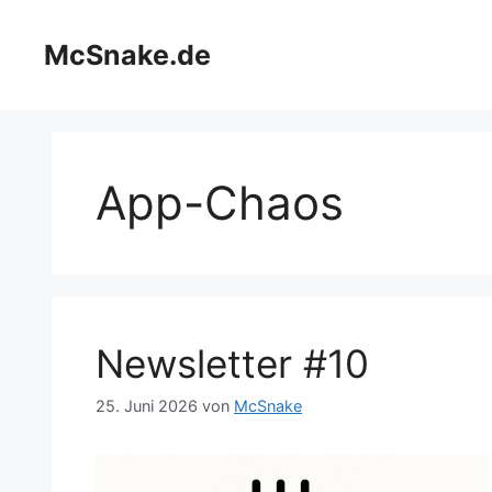
Zum
Inhalt
McSnake.de
springen
App-Chaos
Newsletter #10
25. Juni 2026
von
McSnake