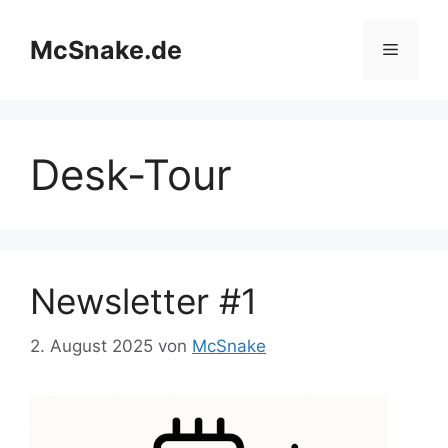
Zum
Inhalt
McSnake.de
Menü
springen
Desk-Tour
Newsletter #1
2. August 2025
von
McSnake